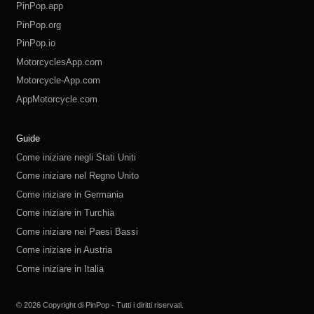
PinPop.app
PinPop.org
PinPop.io
MotorcyclesApp.com
Motorcycle-App.com
AppMotorcycle.com
MotorcycleApp.co
PinPop.club
PinPop.fun
PinPop.life
PinPop.live
PinPop.me
PinPop.online
PinPop.shop
PinPop.store
PinPop.site
Guide
Come iniziare negli Stati Uniti
Come iniziare nel Regno Unito
Come iniziare in Germania
Come iniziare in Turchia
Come iniziare nei Paesi Bassi
Come iniziare in Austria
Come iniziare in Italia
Come iniziare in Svizzera
Come iniziare in Polonia
Come iniziare in Russia
Come iniziare in Spagna
Come iniziare in Svezia
© 2026 Copyright di PinPop - Tutti i diritti riservati.