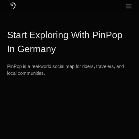
¿Qué es PinPop?: Una aplicación de comunicación creada para moto
Características de PinPop: Mensajería y llamadas en línea y fuera de
Protege tu audición usando auriculares con cancelación activa de ruid
PinPop – La Ap
Redes Sociales
Inglés
Community
Start Exploring With PinPop
Alemán
Idioma
Neerlandés
In Germany
Francés
PinPop is a real-world social map for riders, travelers, and
Turco
local communities.
Ruso
Portugués
Italiano