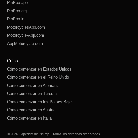
PinPop.app
PinPop.org
PinPop.io
MotorcyclesApp.com
Motorcycle-App.com
AppMotorcycle.com
MotorcycleApp.co
PinPop.club
PinPop.fun
PinPop.life
PinPop.live
PinPop.me
PinPop.online
PinPop.shop
PinPop.store
PinPop.site
Guías
Cómo comenzar en Estados Unidos
Cómo comenzar en el Reino Unido
Cómo comenzar en Alemania
Cómo comenzar en Turquía
Cómo comenzar en los Países Bajos
Cómo comenzar en Austria
Cómo comenzar en Italia
Cómo comenzar en Suiza
Cómo comenzar en Polonia
Cómo comenzar en Rusia
Cómo comenzar en España
Cómo comenzar en Suecia
© 2026 Copyright de PinPop - Todos los derechos reservados.